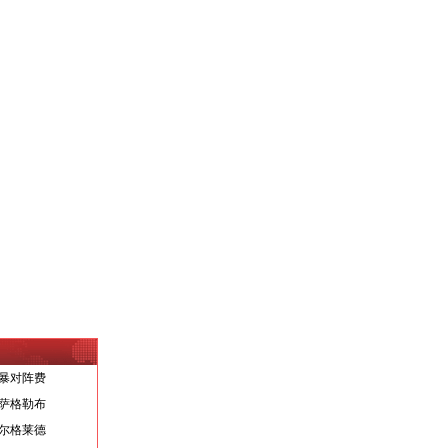
暴对阵费
萨格勒布
尔格莱德