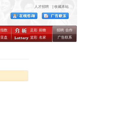
人才招聘
|
收藏本站
指数
足彩
前瞻
招聘
合作
亚盘
篮彩
名家
广告联系