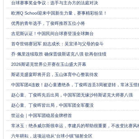
台球赛事奖金争议：选手与主办方的法庭对决
欧洲Q School迎来中国新生力量，赛事精彩纷呈！
优秀的青年选手，丁俊晖推荐五位小将
吉尼斯认证！中国民间台球赛登顶全球舞台
首夺世锦赛冠军 励志成长：吴宜泽与父母的奋斗
乔·佩里连续取胜 确保晋级斯诺克八强 欲再创佳绩
2026斯诺克世界公开赛在玉山盛大开幕
斯诺克盛宴即将开启，玉山体育中心整装待发
中国军团4连败！赵心童遭绝杀，丁俊晖连丢3局被逆转，常冰玉惜
赵心童、丁俊晖先后出局，中国军团无缘沙特斯诺克大师赛八强
赵心童、丁俊晖皆出局，中国军团全军覆没
世运会｜中国军团稳居金牌榜首
常冰玉：绝杀威尔斯很幸运，李建兵的帮助很重要，不改变比赛风
六年耕耘，这项运动从“台球小镇”辐射全区