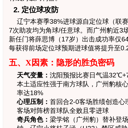
2. 定位球攻防
辽宁本赛季38%进球源自定位球（联
7次助攻均为角球/任意球。而广州豹近3
新任门将薛思博（17岁）出击成功率仅6
每获得前场定位球预期进球值将提升至0.
五、X因素：隐形的胜负密码
天气变量：
沈阳预报比赛日气温32℃+
本土适应性强于南方球队，广州豹核
率达18%
心理压制：
首回合2-0客场胜绩创造心
客场对阵榜首球队全败且零进球
奇兵角色：
梁学铭（广州豹）替补登场创