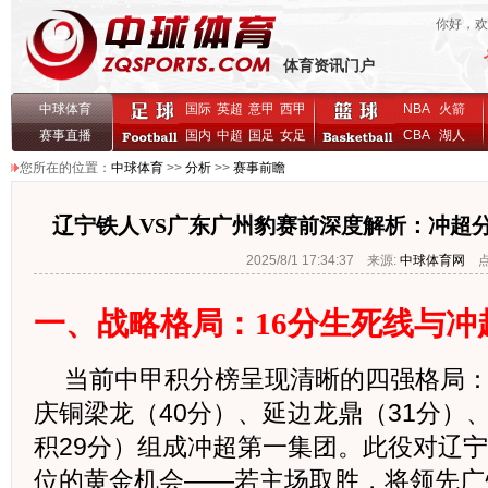
你好，
体育资讯门户
中球体育
国际
英超
意甲
西甲
NBA
火箭
赛事直播
国内
中超
国足
女足
CBA
湖人
您所在的位置：
中球体育
>>
分析
>>
赛事前瞻
辽宁铁人VS广东广州豹赛前深度解析：冲超
2025/8/1 17:34:37 来源:
中球体育网
点击
一、战略格局：16分生死线与冲
当前中甲积分榜呈现清晰的四强格局：
庆铜梁龙（40分）、延边龙鼎（31分）
积29分）组成冲超第一集团。此役对辽
位的黄金机会——若主场取胜，将领先广