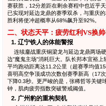
赛获胜，12分差距在剩余赛程中也近乎
已实现对延边龙鼎的赛季双杀，与重庆的
胜利将使冲超概率从68%飙升至92%。
二、状态天平：疲劳红利VS换帅
1. 辽宁铁人的体能警报
连续鏖战重庆铜梁龙与延边龙鼎两场
边"魔鬼主场"消耗巨大。队长邦本宜裕
平均跑动距离达11.2公里（超赛季均值1
喜明高空争顶成功次数创赛季新高（17
下降0.3秒。更严峻的是，张稀哲等关键
钟，肌肉疲劳指数突破警戒阈值。
2. 广州豹的重构契机