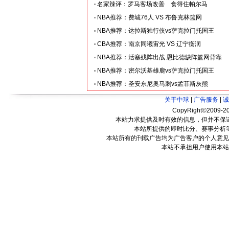
名家辣评：罗马客场改善 食得住帕尔马
NBA推荐：费城76人 VS 布鲁克林篮网
NBA推荐：达拉斯独行侠vs萨克拉门托国王
CBA推荐：南京同曦宙光 VS 辽宁衡润
NBA推荐：活塞残阵出战 恩比德缺阵篮网背靠
NBA推荐：密尔沃基雄鹿vs萨克拉门托国王
NBA推荐：圣安东尼奥马刺vs孟菲斯灰熊
关于中球
|
广告服务
|
诚
CopyRight©2009-20
本站力求提供及时有效的信息，但并不保
本站所提供的即时比分、赛事分析
本站所有的刊载广告均为广告客户的个人意见
本站不承担用户使用本站