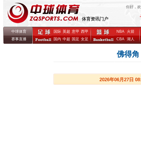
你好，
体育资讯门户
中球体育
国际
英超
意甲
西甲
NBA
火箭
赛事直播
国内
中超
国足
女足
CBA
湖人
佛得角
2026年06月27日 