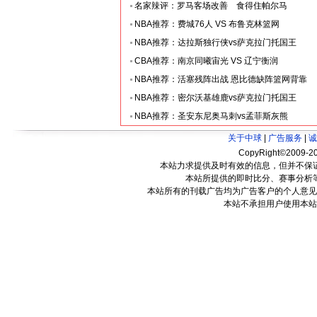
名家辣评：罗马客场改善 食得住帕尔马
NBA推荐：费城76人 VS 布鲁克林篮网
NBA推荐：达拉斯独行侠vs萨克拉门托国王
CBA推荐：南京同曦宙光 VS 辽宁衡润
NBA推荐：活塞残阵出战 恩比德缺阵篮网背靠
NBA推荐：密尔沃基雄鹿vs萨克拉门托国王
NBA推荐：圣安东尼奥马刺vs孟菲斯灰熊
关于中球
|
广告服务
|
诚
CopyRight©2009-20
本站力求提供及时有效的信息，但并不保
本站所提供的即时比分、赛事分析
本站所有的刊载广告均为广告客户的个人意见
本站不承担用户使用本站