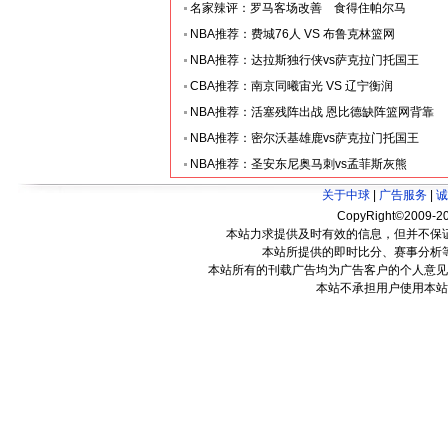
名家辣评：罗马客场改善 食得住帕尔马
NBA推荐：费城76人 VS 布鲁克林篮网
NBA推荐：达拉斯独行侠vs萨克拉门托国王
CBA推荐：南京同曦宙光 VS 辽宁衡润
NBA推荐：活塞残阵出战 恩比德缺阵篮网背靠
NBA推荐：密尔沃基雄鹿vs萨克拉门托国王
NBA推荐：圣安东尼奥马刺vs孟菲斯灰熊
关于中球
|
广告服务
|
诚
CopyRight©2009-20
本站力求提供及时有效的信息，但并不保
本站所提供的即时比分、赛事分析
本站所有的刊载广告均为广告客户的个人意见
本站不承担用户使用本站