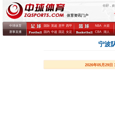
你好，
体育资讯门户
中球体育
国际
英超
意甲
西甲
NBA
火箭
赛事直播
国内
中超
国足
女足
CBA
湖人
宁波队
2026年05月29日