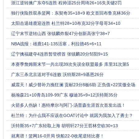
浙江逆转擒广东夺5连胜 程帅澎25分周琦26+16失关键2罚
独行侠险胜双杀篮网：东契奇35+18+9 欧文首回布鲁克林36分
太阳击退雄鹿迎连胜 杜兰特28+10布克32分字母哥34+10
辽宁末节逆转山西 张镇麟炸裂47分创新高张宁38+7
NBA战报：雄鹿141-135活塞，利拉德45+6+11
辽宁擒福建夺4连胜暂登榜首 张镇麟20分邹阳9+15
本赛季詹姆斯末节一共出现39次失误全联盟最多 库里31次第5
广东三杀北京送对手6连败 沃特斯28+9基恩26分
威震天！威少替补力挽狂澜 贡献23分8板6助 正负值+22笑傲全场
杨瀚森21+10青岛109-99广东 穆迪35+9+12沃特斯35分
火箭多人伤缺！惠特摩尔与阿门-汤普森生涯首次首发出战！
杜兰特：为什么我不应该在GOAT讨论中 就因为我加入了勇士？
沃特斯35+7广东轻取上海 胡明轩27分王哲林空砍30+13
就离谱！篮网16-0开局 快船22-0收尾逆转比赛！