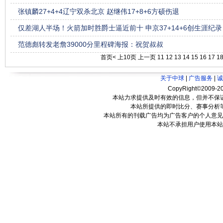
张镇麟27+4+4辽宁双杀北京 赵继伟17+8+6方硕伤退
仅差湖人半场！火箭加时胜爵士逼近前十 申京37+14+6创生涯纪录
范德彪转发老詹39000分里程碑海报：祝贺叔叔
首页<
上10页
上一页
11
12
13
14
15
16
17
1
关于中球
|
广告服务
|
诚
CopyRight©2009-20
本站力求提供及时有效的信息，但并不保
本站所提供的即时比分、赛事分析
本站所有的刊载广告均为广告客户的个人意见
本站不承担用户使用本站