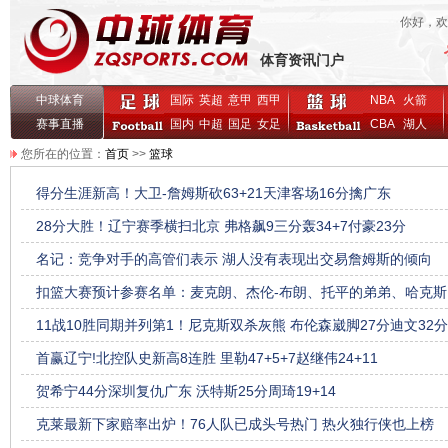
你好，
体育资讯门户
中球体育
国际
英超
意甲
西甲
NBA
火箭
赛事直播
国内
中超
国足
女足
CBA
湖人
您所在的位置：
首页
>>
篮球
得分生涯新高！大卫-詹姆斯砍63+21天津客场16分擒广东
28分大胜！辽宁赛季横扫北京 弗格飙9三分轰34+7付豪23分
名记：竞争对手的高管们表示 湖人没有表现出交易詹姆斯的倾向
扣篮大赛预计参赛名单：麦克朗、杰伦-布朗、托平的弟弟、哈克斯
11战10胜同期并列第1！尼克斯双杀灰熊 布伦森崴脚27分迪文32分
首赢辽宁!北控队史新高8连胜 里勒47+5+7赵继伟24+11
贺希宁44分深圳复仇广东 沃特斯25分周琦19+14
克莱最新下家赔率出炉！76人队已成头号热门 热火独行侠也上榜