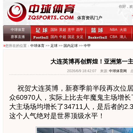
你好，
体育资讯门户
中球体育
国际
英超
意甲
西甲
NBA
火箭
赛事直播
国内
中超
国足
女足
CBA
湖人
您所在的位置：
中球体育
>>
足球
>>
国内足球
>>
中甲
大连英博再创辉煌！亚洲第一
2026/6/9 18:42:07 来源:
中球体育网
点击
祝贺大连英博，新赛季前半段再次位
众60970人，实际上比去年魔鬼主场增长
大主场场均增长了34711人，是后者的2
这个人气绝对是世界顶级水平！