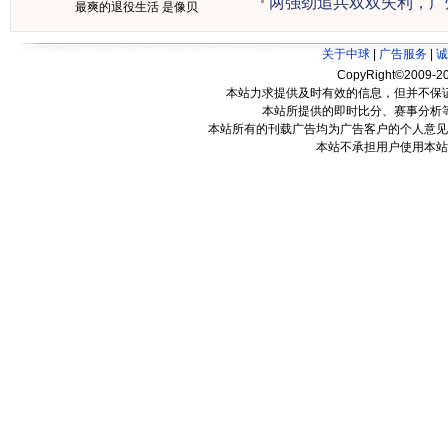
两强劲追兵双双失利，广
最爽的退役生活 是像贝
关于中球
|
广告服务
|
诚
CopyRight©2009-20
本站力求提供及时有效的信息，但并不保
本站所提供的即时比分、赛事分析
本站所有的刊载广告均为广告客户的个人意见
本站不承担用户使用本站