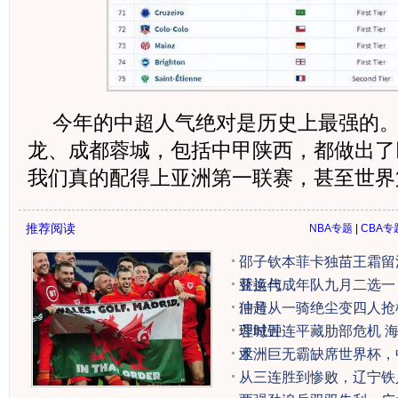
今年的中超人气绝对是历史上最强的
龙、成都蓉城，包括中甲陕西，都做出了
我们真的配得上亚洲第一联赛，甚至世界
推荐阅读
NBA专题
|
CBA专
邵子钦本菲卡独苗王霜留
替换代
亚运与成年队九月二选一
信号
冲超从一骑绝尘变四人抢
理时钟
蓉城五连平藏肋部危机 
术
亚洲巨无霸缺席世界杯，
从三连胜到惨败，辽宁铁