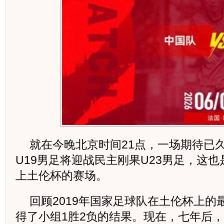
就在今晚北京时间21点，一场期待已
U19男足将迎战民主刚果U23男足，这
上土伦杯的赛场。
回顾2019年国家足球队在土伦杯上
得了小组1胜2负的结果。现在，七年后