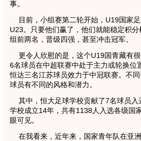
事。
目前，小组赛第二轮开始，U19国家
U23。只要他们赢了，他们就能稳定积
组前两名，晋级四强，甚至冲击冠军。
更令人欣慰的是，这个U19国青藏有
6名球员在中超联赛中处于主力或轮换位
恒达三名江苏球员效力于中冠联赛。不同
球员有不同的风格和潜力。
其中，恒大足球学校贡献了7名球员入
学校成立14年，共有1138人入选各级
眼可见。
在我看来，近年来，国家青年队在亚