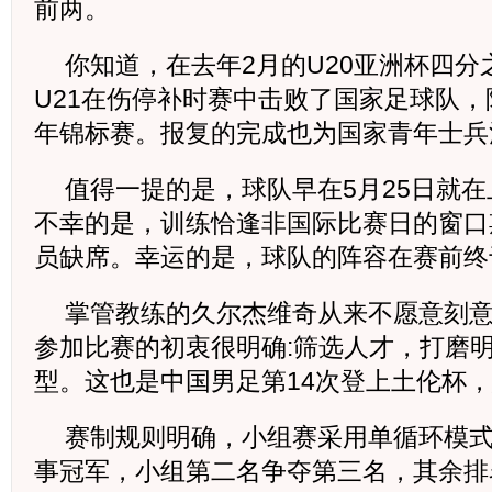
前两。
你知道，在去年2月的U20亚洲杯四
U21在伤停补时赛中击败了国家足球队
年锦标赛。报复的完成也为国家青年士兵
值得一提的是，球队早在5月25日就
不幸的是，训练恰逢非国际比赛日的窗口
员缺席。幸运的是，球队的阵容在赛前终
掌管教练的久尔杰维奇从来不愿意刻
参加比赛的初衷很明确:筛选人才，打磨明
型。这也是中国男足第14次登上土伦杯
赛制规则明确，小组赛采用单循环模
事冠军，小组第二名争夺第三名，其余排