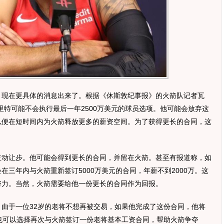
。现在更具体的消息出来了。根据《休斯敦纪事报》的火箭队记者瓦
里特可能不会执行最后一年2500万美元的球员选项。他可能会放弃这
以便在短时间内为火箭释放更多的薪资空间。为了获得更长的合同，这
主动让步。他可能会得到更长的合同，并留在火箭。甚至有报道称，如
三年内与火箭重新签订5000万美元的合同，年薪不到2000万。这
努力。当然，火箭需要给他一份更长的合同作为回报。
由于一位32岁的老将不想再被交易，如果他完成了这份合同，他将
也可以选择再次与火箭签订一份老将基本工资合同，帮助火箭争夺