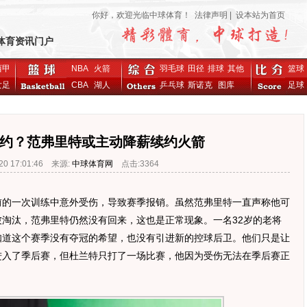
你好，欢迎光临中球体育！
法律声明
| 设本站为首页
体育资讯门户
西甲
NBA
火箭
羽毛球
田径
排球
其他
篮球
女足
CBA
湖人
乒乓球
斯诺克
图库
足球
万续约？范弗里特或主动降薪续约火箭
/20 17:01:46 来源:
中球体育网
点击:3364
前的一次训练中意外受伤，导致赛季报销。虽然范弗里特一直声称他可
淘汰，范弗里特仍然没有回来，这也是正常现象。一名32岁的老将
知道这个赛季没有夺冠的希望，也没有引进新的控球后卫。他们只是让
进入了季后赛，但杜兰特只打了一场比赛，他因为受伤无法在季后赛正