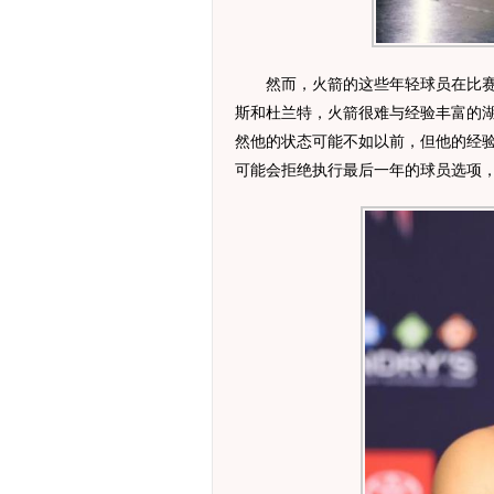
然而，火箭的这些年轻球员在比
斯和杜兰特，火箭很难与经验丰富的
然他的状态可能不如以前，但他的经
可能会拒绝执行最后一年的球员选项