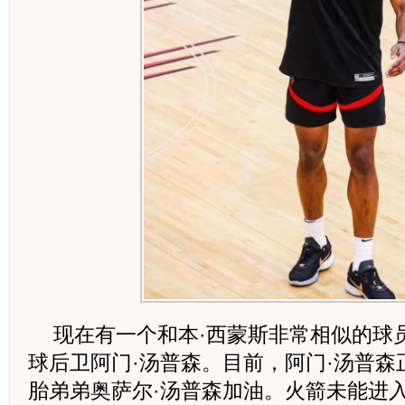
现在有一个和本·西蒙斯非常相似的球
球后卫阿门·汤普森。目前，阿门·汤普
胎弟弟奥萨尔·汤普森加油。火箭未能进