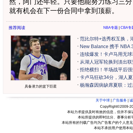
然，阿门还年轻。只要他能努力练习三分
就有机会在下一份合同中拿到顶薪。
推荐阅读
NBA专题
|
CBA专
范比尔特+选秀权互换，
New Balance 携手 N
连续爆发！卡卢马用无球
从湖人冠军轮换到淡出联
拒绝横扫！半场战平后强势
卡卢马狂砍34分，湖人
杨瀚森因病缺席夏联：过
具备潜力的篮下巨星
关于中球
|
广告服务
|
诚
CopyRight©2009-20
本站力求提供及时有效的信息，但并不保
本站所提供的即时比分、赛事分析
本站所有的刊载广告均为广告客户的个人意见
本站不承担用户使用本站