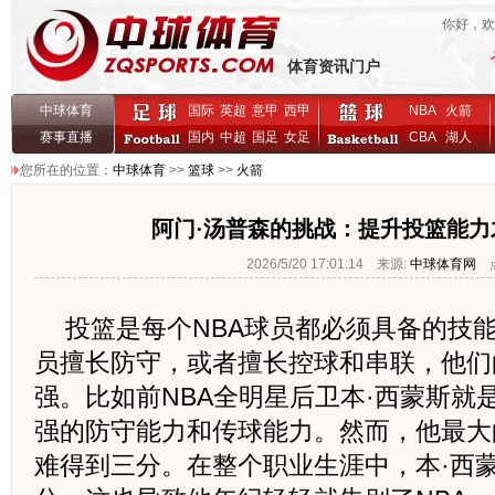
你好，
体育资讯门户
中球体育
国际
英超
意甲
西甲
NBA
火箭
赛事直播
国内
中超
国足
女足
CBA
湖人
您所在的位置：
中球体育
>>
篮球
>>
火箭
阿门·汤普森的挑战：提升投篮能力
2026/5/20 17:01:14 来源:
中球体育网
点
投篮是每个NBA球员都必须具备的技能
员擅长防守，或者擅长控球和串联，他们
强。比如前NBA全明星后卫本·西蒙斯就
强的防守能力和传球能力。然而，他最大
难得到三分。在整个职业生涯中，本·西蒙