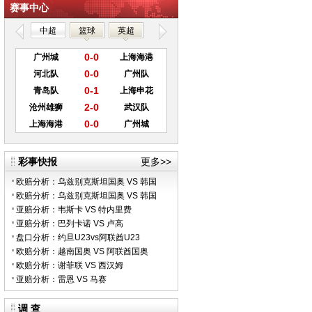
赛事中心
中超
篮球
英超
0-0
广州城
上海海港
0-0
河北队
广州队
0-1
青岛队
上海申花
2-0
沧州雄狮
武汉队
0-0
上海海港
广州城
彩事快报
更多>>
欧赔分析：乌兹别克斯坦国奥 VS 韩国
欧赔分析：乌兹别克斯坦国奥 VS 韩国
亚赔分析：韦斯卡 VS 特内里费
亚赔分析：巴列卡诺 VS 卢高
盘口分析：约旦U23vs阿联酋U23
欧赔分析：越南国奥 VS 阿联酋国奥
欧赔分析：谢菲联 VS 西汉姆
亚赔分析：雷恩 VS 马赛
调 查