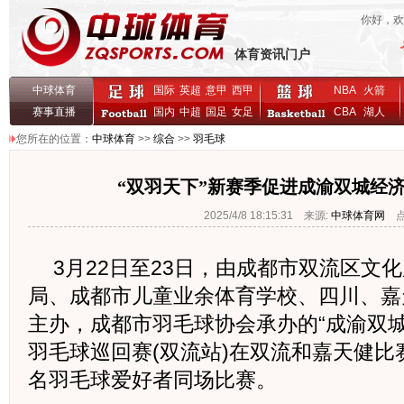
你好，
体育资讯门户
中球体育
国际
英超
意甲
西甲
NBA
火箭
赛事直播
国内
中超
国足
女足
CBA
湖人
您所在的位置：
中球体育
>>
综合
>>
羽毛球
“双羽天下”新赛季促进成渝双城经
2025/4/8 18:15:31 来源:
中球体育网
点击
3月22日至23日，由成都市双流区文
局、成都市儿童业余体育学校、四川、嘉
主办，成都市羽毛球协会承办的“成渝双城经
羽毛球巡回赛(双流站)在双流和嘉天健比
名羽毛球爱好者同场比赛。