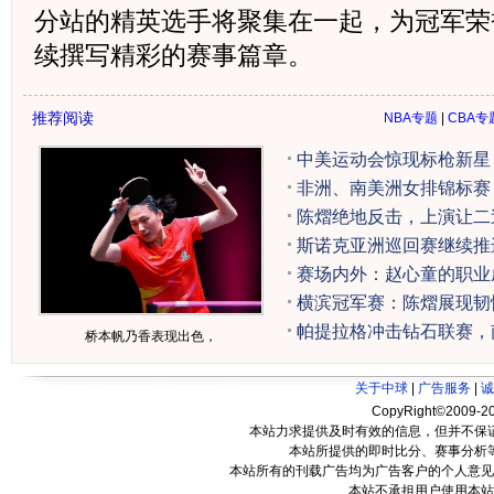
分站的精英选手将聚集在一起，为冠军荣
续撰写精彩的赛事篇章。
推荐阅读
NBA专题
|
CBA专
中美运动会惊现标枪新星
非洲、南美洲女排锦标赛
陈熠绝地反击，上演让二
斯诺克亚洲巡回赛继续推
赛场内外：赵心童的职业
横滨冠军赛：陈熠展现韧
帕提拉格冲击钻石联赛，
桥本帆乃香表现出色，
关于中球
|
广告服务
|
诚
CopyRight©2009-20
本站力求提供及时有效的信息，但并不保
本站所提供的即时比分、赛事分析
本站所有的刊载广告均为广告客户的个人意见
本站不承担用户使用本站