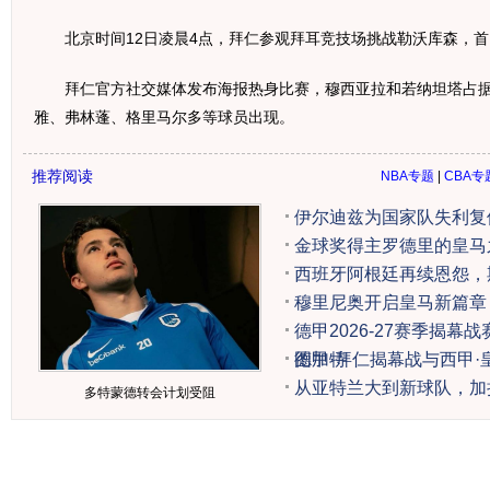
北京时间12日凌晨4点，拜仁参观拜耳竞技场挑战勒沃库森，首
拜仁官方社交媒体发布海报热身比赛，穆西亚拉和若纳坦塔占据
雅、弗林蓬、格里马尔多等球员出现。
推荐阅读
NBA专题
|
CBA专
伊尔迪兹为国家队失利复
金球奖得主罗德里的皇马
西班牙阿根廷再续恩怨，
穆里尼奥开启皇马新篇章
德甲2026-27赛季揭幕
图加特
德甲·拜仁揭幕战与西甲
从亚特兰大到新球队，加
多特蒙德转会计划受阻