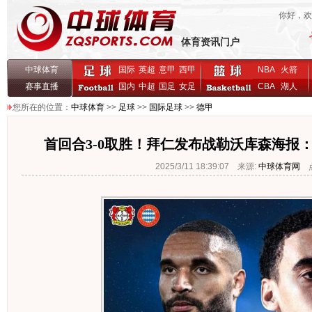
你好，
体育资讯门户
中球体育
国际
英超
意甲
西甲
NBA
火箭
赛事直播
国内
中超
国足
女足
CBA
湖人
您所在的位置：
中球体育
>>
足球
>>
国际足球
>>
德甲
首回合3-0取胜！拜仁发布战勒沃库森海报
2025/3/11 18:39:07 来源:
中球体育网
点