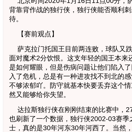
北京时间2020年1月16日11点00
背靠背作战的独行侠，独行侠能否顺利刺
待。
【赛前观点】
萨克拉门托国王目前两连败，球队又
面对魔术2分饮恨。这支年轻的国王本来
是如何耀眼，但是伤病问题让他们陷入了
入了危机，总是有一种进攻找不到北的感
不够浓郁吖。防守就基本快要丢弃这个情
然又能够给你失望。
达拉斯独行侠在刚刚结束的比赛中，2
也刷新了一个数据，独行侠2002-03赛
士，真的是30年河东30年河西了。当然