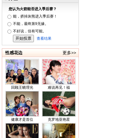
您认为火箭能否进入季后赛？
能，挤掉灰熊进入季后赛！
不能，最终第9无缘。
不好说，佳有可能。
查看结果
性感花边
更多>>
回顾王晓理光
难说再见！福
健康才是首位
克罗地亚艳星