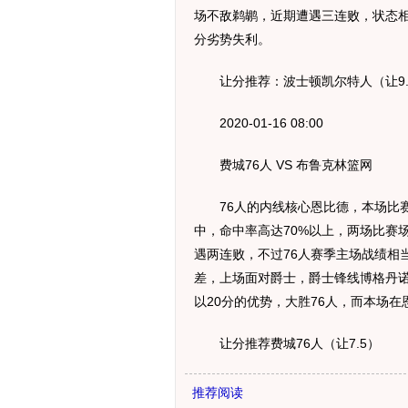
场不敌鹈鹕，近期遭遇三连败，状态相
分劣势失利。
让分推荐：波士顿凯尔特人（让9.
2020-01-16 08:00
费城76人 VS 布鲁克林篮网
76人的内线核心恩比德，本场比
中，命中率高达70%以上，两场比赛场
遇两连败，不过76人赛季主场战绩相
差，上场面对爵士，爵士锋线博格丹诺
以20分的优势，大胜76人，而本场在
让分推荐费城76人（让7.5）
推荐阅读