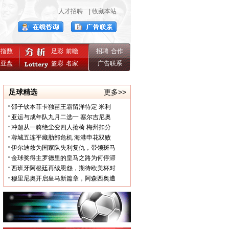
人才招聘
|
收藏本站
指数
足彩
前瞻
招聘
合作
亚盘
篮彩
名家
广告联系
足球精选
更多>>
邵子钦本菲卡独苗王霜留洋待定 米利
亚运与成年队九月二选一 塞尔吉尼奥
冲超从一骑绝尘变四人抢椅 梅州扣分
蓉城五连平藏肋部危机 海港申花双败
伊尔迪兹为国家队失利复仇，带领斑马
金球奖得主罗德里的皇马之路为何停滞
西班牙阿根廷再续恩怨，期待欧美杯对
穆里尼奥开启皇马新篇章，阿森西奥遭