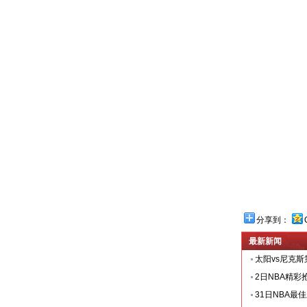
分享到：
最新新闻
太阳vs尼克
2日NBA精
31日NBA最