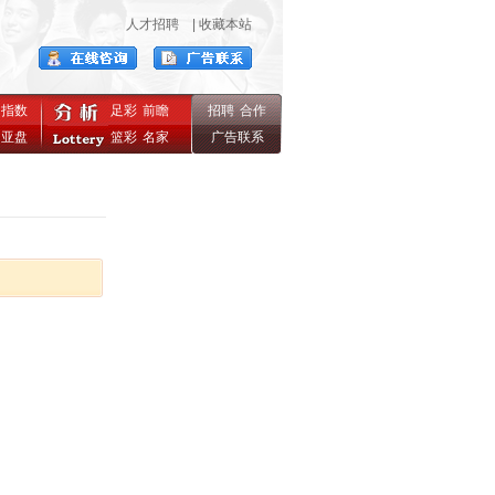
人才招聘
|
收藏本站
指数
足彩
前瞻
招聘
合作
亚盘
篮彩
名家
广告联系